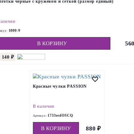
лготки черные с кружевом и сеткой (размер единый)
наличии
1000-9
икул:
56
В КОРЗИНУ
140 ₽
о
Красные чулки PASSION
В наличии
1733redOSCQ
Артикул:
880 ₽
В КОРЗИНУ