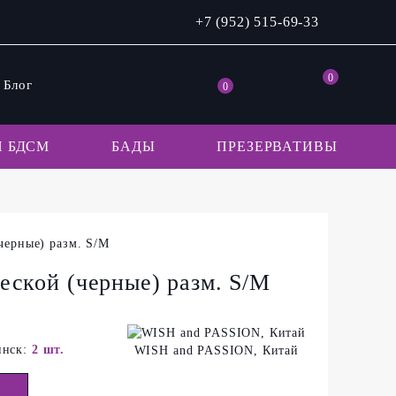
+7 (952) 515-69-33
0
Блог
0
 БДСМ
БАДЫ
ПРЕЗЕРВАТИВЫ
черные) разм. S/M
еской (черные) разм. S/M
инск:
2 шт.
WISH and PASSION, Китай