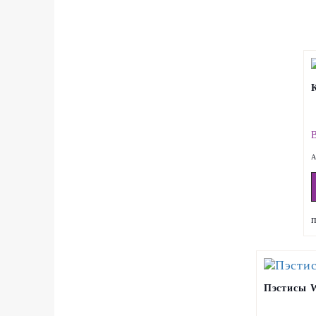
А
Пэстисы W