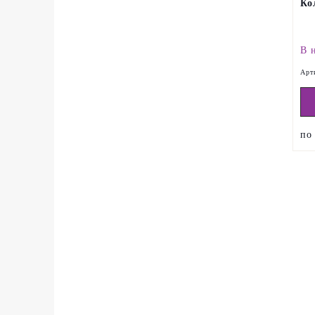
Ко
В 
Арт
п