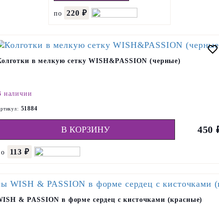
220 ₽
по
Колготки в мелкую сетку WISH&PASSION (черные)
В наличии
51884
ртикул:
450 
В КОРЗИНУ
113 ₽
по
ISH & PASSION в форме сердец с кисточками (красные)