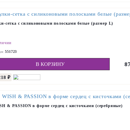
и-сетка с силиконовыми полосками белые (размер L)
личии
551723
ул:
8
В КОРЗИНУ
218 ₽
SH & PASSION в форме сердец с кисточками (серебряные)