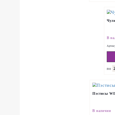
Чулк
В на
Артик
по
Пэстисы WI
В наличии